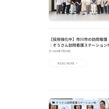
【採用強化中】市川市の訪問看護
｜ぞうさん訪問看護ステーション
2026年7月28日
お知らせ
ぞうさん訪問看護ステーション柏