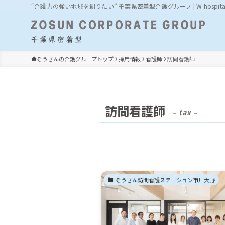
“介護力の強い地域を創りたい” 千葉県密着型介護グループ | W hospit
ぞうさんの介護グループトップ
採用情報
看護師
訪問看護師
訪問看護師
– tax –
お知らせ
ぞうさん訪問看護ステーション市川大野