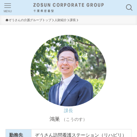
MENU
ぞうさんの介護グループトップ
人財紹介
課長
課長
鴻巣
（こうのす）
勤務先
ぞうさん訪問看護ステーション（リハビリ）