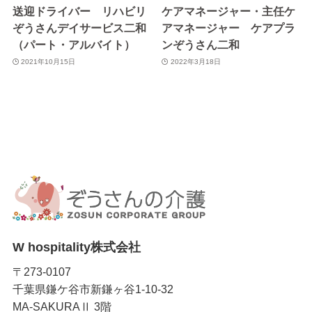
上、対応させていただきます。当社の個人情報の取扱
送迎ドライバー リハビリ
ケアマネージャー・主任ケ
に関するお問い合せは下記までご連絡ください。
ぞうさんデイサービス二和
アマネージャー ケアプラ
（パート・アルバイト）
ンぞうさん二和
W hospitality株式会社
2021年10月15日
2022年3月18日
〒273-0107 千葉県 鎌ケ谷市 新鎌ヶ谷1-10-32 MA-
SAKURAⅡ 3階
TEL：047-402-6421
W hospitality株式会社
〒273-0107
千葉県鎌ケ谷市新鎌ヶ谷1-10-32
MA-SAKURAⅡ 3階