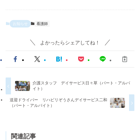
合わせ・ご相談への対応、(2) 商品・サービスの企画
や品質向上、(3) 商品・サービス・催し物のご案内、
に使用いたします。個人情報の利用は、利用目的の範
お知らせ
看護師
囲内で、具体的な業務に応じて権限を有する者が、業
務上必要な範囲内で行います。
よかったらシェアしてね！
3. 原則として、お客様の個人情報を第三者に
開示することはありません
当サイトがお客様からご提供いただいた個人情報は、
以下の項目に該当する場合を除いて、お客様の同意を
得ることなく、第三者に開示することはありません。
介護スタッフ デイサービス日々草（パート・アルバ
イト）
（1）お客様個人を識別することができない状態（年
送迎ドライバー リハビリぞうさんデイサービス二和
令別の統計など）で開示する場合
（パート・アルバイト）
（2）あらかじめ当サイトとの間で機密保持契約を結
んでいる企業（例えば、業務委託先）等に当サイトが
必要と判断した範囲において開示する場合
関連記事
（3）法令等により要求された場合