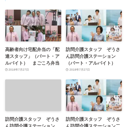
4. 法令を遵守します
当サイトは、個人情報の保護に関する日本の法令およ
び規範を遵守します。
5. 個人情報の管理について
高齢者向け宅配弁当の「配
訪問介護スタッフ ぞうさ
お客様からご提供いただいた個人情報は、適切・慎重
達スタッフ」（パート・ア
ん訪問介護ステーション
に管理し、不正アクセス、紛失、改ざん、漏洩等の危
ルバイト） まごころ弁当
（パート・アルバイト）
険防止のため、技術及び管理の面から適切かつ合理的
2018年7月27日
2018年7月27日
な保護措置を行っています。
当サイトでは、サイトの分析と改善のためにGoogleア
ナリティクスを使用しています。ご利用中のウェブブ
ラウザは、Google に特定の情報（たとえば、アクセス
したページのウェブ アドレスや IP アドレスなど）を
自動的に送信します。データ収集のためにGoogle がお
訪問介護スタッフ ぞうさ
訪問介護スタッフ ぞうさ
使いのブラウザに cookie を設定したり、既存のcookie
ん訪問介護ステーション
ん訪問介護ステーション二