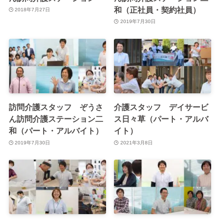
和（正社員・契約社員）
を読み取ったりする場合があります。当サイトで設定
2018年7月27日
2019年7月30日
するクッキーにはお客様の個人情報は含まれていませ
んのでご安心ください。
当サイトを利用することで、上記方法および目的にお
いてGoogleが行うこうしたデータ処理につき許可を与
えたものとみなします。
なお、Cookieは、ユーザー側のブラウザ操作により拒
訪問介護スタッフ ぞうさ
介護スタッフ デイサービ
否することも可能です。ただしその際、当サイトの機
ん訪問介護ステーション二
ス日々草（パート・アルバ
和（パート・アルバイト）
イト）
能が一部利用できなくなる可能性があります。設定方
2019年7月30日
2021年3月8日
法はブラウザによって異なりますので、お使いのブラ
ウザのヘルプなどをご覧ください。
6. 個人情報に関してのお問い合わせ先
お客様がご本人の個人情報の照会・修正・削除などを
ご希望される場合には、ご本人であることを確認の